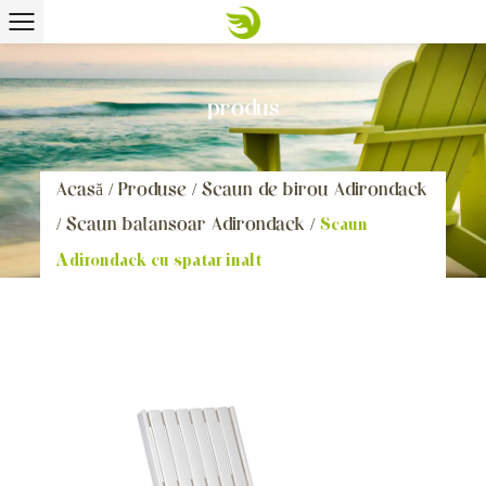
produs
Acasă
/
Produse
/
Scaun de birou Adirondack
/
Scaun balansoar Adirondack
/
Scaun
Adirondack cu spatar inalt