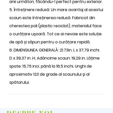
anii următori, făcându-l perfect pentru exterior.
5. Întreținere redusă: Un mare avantaj al acestui
scaun este întreținerea redusă. Fabricat din
cherestea poli (plastic reciclat), materialul face
o curățare ușoară. Tot ce ai nevoie este soluție
de apă și săpun pentru o curățare rapidă.
6. DIMENSIUNEA GENERALĂ: 21.73in. L x 37,79 inchi.
D x 39,37 in. H; Adâncime scaun: 19,29 in. Lățime
spate: 15,75 inci. până la 18,5 inchi. Unghi de
aproximativ 123 de grade al scaunului și al
spătarului.