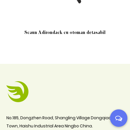
Scaun Adirondack cu otoman detasabil
Fotoliu
No.185, Dongzhen Road, Shangling Village Dongqiao
Town, Haishu Industrial Area Ningbo China.