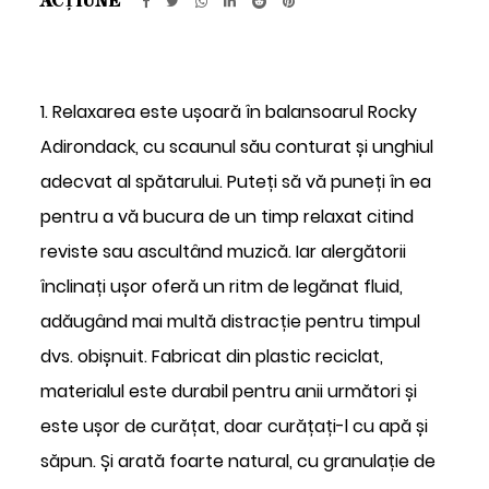
ACȚIUNE
1. Relaxarea este ușoară în balansoarul Rocky
Adirondack, cu scaunul său conturat și unghiul
adecvat al spătarului. Puteți să vă puneți în ea
pentru a vă bucura de un timp relaxat citind
reviste sau ascultând muzică. Iar alergătorii
înclinați ușor oferă un ritm de legănat fluid,
adăugând mai multă distracție pentru timpul
dvs. obișnuit. Fabricat din plastic reciclat,
materialul este durabil pentru anii următori și
este ușor de curățat, doar curățați-l cu apă și
săpun. Și arată foarte natural, cu granulație de