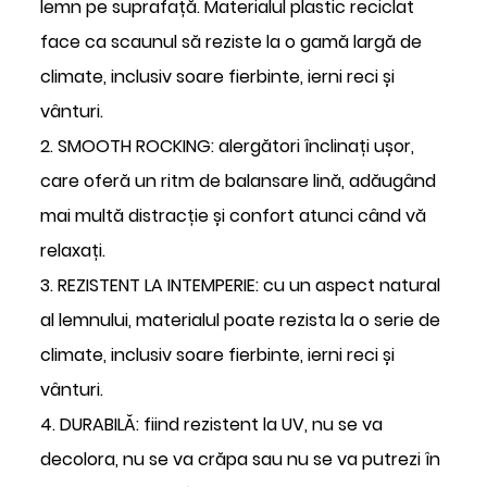
lemn pe suprafață. Materialul plastic reciclat
face ca scaunul să reziste la o gamă largă de
climate, inclusiv soare fierbinte, ierni reci și
vânturi.
2. SMOOTH ROCKING: alergători înclinați ușor,
care oferă un ritm de balansare lină, adăugând
mai multă distracție și confort atunci când vă
relaxați.
3. REZISTENT LA INTEMPERIE: cu un aspect natural
al lemnului, materialul poate rezista la o serie de
climate, inclusiv soare fierbinte, ierni reci și
vânturi.
4. DURABILĂ: fiind rezistent la UV, nu se va
decolora, nu se va crăpa sau nu se va putrezi în